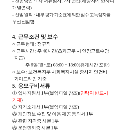
-
전형방법
: 1
차 서류심사
, 2
차 면접
(
해당자에 한하여
개별연락
)
-
선발원칙
:
내부 평가 기준표에 의한 점수 고득점자를
우선 선발함
.
4.
근무조건 및 보수
○
근무형태
:
정규직
○
근무시간
:
주
40
시간
(
초과근무 시 연장근로수당
지급
)
주
6
일
(
월
~
토
) 08:00 ~ 18:00(
휴게시간 포함
)
○
보수
:
보
건복지부 사회복지시설 종사자 인건비
가이드라인 기준
5.
응모구비서류
①
입사지원서
1
부
(
붙임파일 참조
)(
연락처 반드시
기재
)
②
자기소개서
1
부
(
붙임파일 참조
)
③
개인정보 수집 및 이용 제공 동의서
1
부
④
관련 자격증 사본
1
부
⑤
운전면허증 사본
1
부