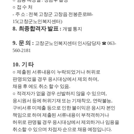
○
접 수 처
-
주 소
:
전북 고창군 고창읍 전봉준로
88-
15(
고창군노인복지센터
)
8.
최종합격자 발표
:
개별 통지
9.
문 의
:
고창군노인복지센터 인사담당자
☎
063-
560-2181
10.
기 타
○
제출된 서류내용이 누락되었거나 허위로
판명되었을 경우 응시대상에서 제외 하며
,
채용 후 에도 취소 할 수 있음
.
○
적격자가 없을 경우 선발하지 않을 수 있으며
,
응시원서 등에 허위기재 또는 기재착오
,
연락불능
,
구비서류 미제출 등으로 인한 불이익은 응시자 본인
책임으로 하며 제출된 서류내용이 부적격하거나
허위로 판명될 경우 응시대상에서 제외하거나 임용을
취소할 수 있으며 차점자 순으로 채용 예정입니다
.