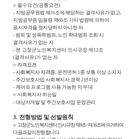
○
필수요건
(
공통요건
)
-
지방공무원법 제
31
조에 해당하는 결격사유가 없고
,
지방공무원 임용
령
제
65
조 기타 법령에 의하여
응시자격을 정지당하지 아니한 자
-
범죄 및 성폭력범죄
,
노인 학대범죄 조회 시
결격사유가 없는 자
-
본 고창군노인복지센터 인사규정 제
12
조
(
결격사유
)
가 없는 자
○
자격요건
-
사회복지사 자격증
,
운전면허
1
종 보통 이상 소지자
-
주간보호사업 사회복지사 경력
2
년이상
-
케어포 프로그램 사용 가능한 자 우대
○
사회복지사 하는일
-
대상자개발 및
주간보호사업 운영관리
3.
전형방법 및 선발원칙
○
고창군노인복지센터 인사규정 제
9
조
~
제
16
조에 의거하여
다음과 같이 전형 합니다
.