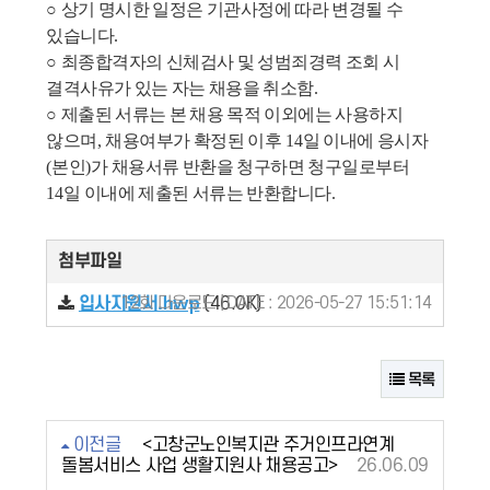
○
상기 명시한 일정은 기관사정에 따라 변경될 수
있습니다
.
○
최종합격자의 신체검사 및
성범죄경력 조회 시
결격사유가 있는 자는 채용을 취소함
.
○
제출된 서류는 본 채용 목적 이외에는 사용하지
않으며
,
채용여부가 확정된 이후
14
일 이내에 응시자
(
본인
)
가 채용서류 반환을 청구하면 청구일로부터
14
일 이내에 제출된 서류는 반환합니다
.
첨부파일
입사지원서.hwp
12회 다운로드 | DATE : 2026-05-27 15:51:14
(46.0K)
목록
이전글
<고창군노인복지관 주거인프라연계
돌봄서비스 사업 생활지원사 채용공고>
26.06.09