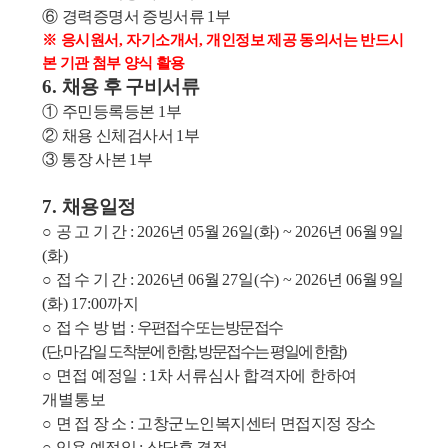
⑥
경력증명서 증빙서류
1
부
※
응시원서
,
자기소개서
,
개인정보 제공 동의서는 반드시
본 기관 첨부 양식 활용
6.
채용 후 구비서류
①
주민등록등본
1
부
②
채용 신체검사서
1
부
③
통장 사본
1
부
7.
채용일정
○
공 고 기 간
: 2026
년
05
월
26
일
(
화
) ~ 2026
년
06
월
9
일
(
화
)
○
접 수 기 간
: 2026
년
06
월
27
일
(
수
) ~ 2026
년
06
월
9
일
(
화
) 17:00
까지
○
접 수 방 법
:
우편접수 또는 방문접수
(
단
,
마감일 도착분에 한함
,
방문접수는 평일에 한함
)
○
면접 예정일
: 1
차 서류심사 합격자에 한하여
개별통보
○
면 접 장 소
:
고창군노인복지센터 면접지정 장소
○
임용 예정일
:
상담후 결정