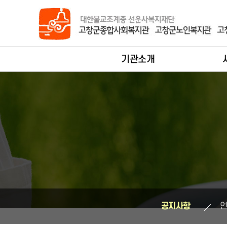
바로가기 메뉴
기관소개
법인대표인사말
회원가
관장인사말
사
기관개요
서
연혁
노
조직현황
지
시설안내
장
공지사항
찾아오시는길