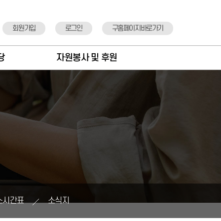
회원가입
로그인
구홈페이지바로가기
당
자원봉사 및 후원
항
자원봉사안내
도
자원봉사신청
실
후원안내
정
후원기관 소개
뉴
후원신청
표
스시간표
소식지