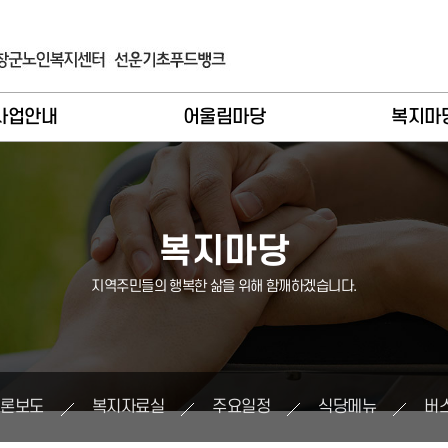
사업안내
어울림마당
복지마
입 및 이용안내
이달의활동
공지사
례관리기능
종합복지
언론보
복지마당
비스제공기능
노인복지
복지자료
지역주민들의 행복한 삶을 위해 함깨하겠습니다.
인복지사업
지역복지
주요일
역복지사업
장기요양
식당메
기요양사업
버스시간
언론보도
복지자료실
주요일정
식당메뉴
버
푸드뱅크
소식지