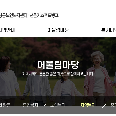
사업안내
어울림마당
복지마
입 및 이용안내
이달의활동
공지사
례관리기능
종합복지
언론보
어울림마당
비스제공기능
노인복지
복지자료
지역사회의 든든한 좋은 이웃으로 함께하겠습니다.
인복지사업
지역복지
주요일
역복지사업
장기요양
식당메
기요양사업
버스시간
의 활동
종합복지
노인복지
지역복지
장
푸드뱅크
소식지