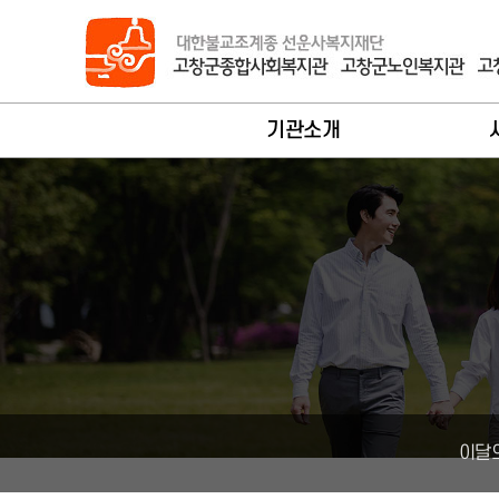
바로가기 메뉴
기관소개
법인대표인사말
회원가
관장인사말
사
기관개요
서
연혁
노
조직현황
지
시설안내
장
이달
찾아오시는길