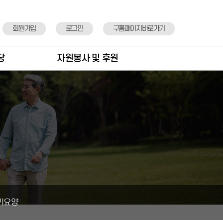
회원가입
로그인
구홈페이지바로가기
당
자원봉사 및 후원
항
자원봉사안내
도
자원봉사신청
실
후원안내
정
후원기관 소개
뉴
후원신청
표
기요양