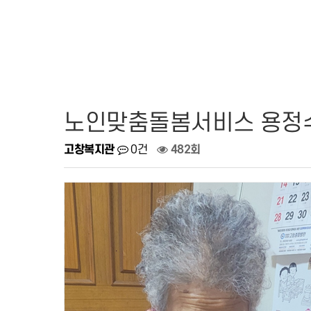
노인맞춤돌봄서비스 용정수
고창복지관
0건
482회