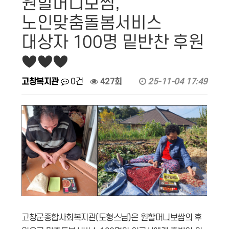
원할머니보쌈,
노인맞춤돌봄서비스
대상자 100명 밑반찬 후원
♥♥♥
고창복지관
0건
427회
25-11-04 17:49
고창군종합사회복지관(도형스님)은 원할머니보쌈의 후