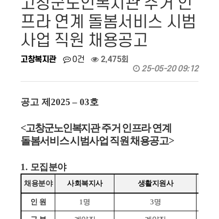
고창군노인복지관 주거 인
프라 연계 돌봄서비스 시범
사업 직원 채용공고
고창복지관
0건
2,475회
25-05-20 09:12
공고 제
2025
–
03
호
<
고창군노인복지관
주거 인프라 연계
돌봄서비스 시범사업 직원 채용공고
>
1.
모집분야
채용분야
사회복지사
생활지원사
인 원
1
명
3
명