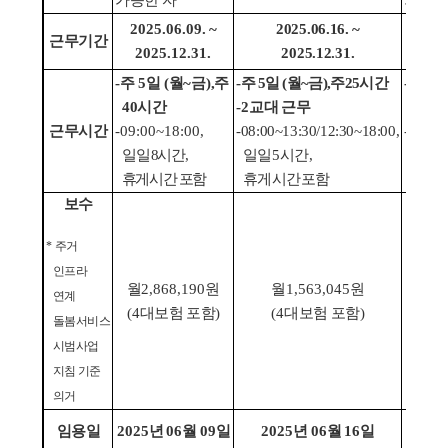
가능한 자
가능한
2025.06.09. ~
2025.06.16. ~
2025
근무기간
2025.12.31.
2025.12.31.
202
-
주
5
일
(
월
~
금
),
주
-
주
5
일
(
월
~
금
),
주
25
시간
-
주
5
일
(
40
시간
-2
교대 근무
40
시
근무시간
-09:00~18:00,
-08:00~13:30/12:30~18:00,
-09:00
일일
8
시간
,
일일
5
시간
,
일일
8
휴게시간 포함
휴게시간포함
휴게시
보수
*
주거
인프라
월
2,868,190
원
월
1,563,045
원
월
2,
연계
(4
대보험 포함
)
(4
대보험 포함
)
(4
대
돌봄서비스
시범사업
지침 기준
의거
임용일
2025
년
06
월
09
일
2025
년
06
월
16
일
2025