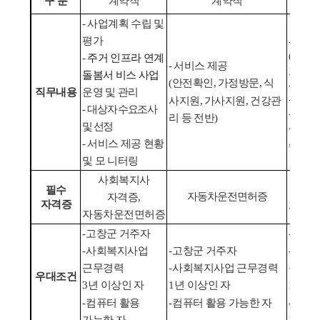
구 분
계약직
계약직
-
사업계획 수립 및
평가
-
활력징
(
혈압
,
-
주거 인프라 연계
-
서비스 제공
호흡등
돌봄서 비스 사업
(
안전확인
,
가정방문
,
식
-
복약
직무내용
운영 및 관리
-
감염 
사지원
,
가사지원
,
건강관
-
대상자 수요조사
-
보건
리 등 전반
)
및 선정
-
그외
,
진료
-
서비스 제공 현황
및 모 니터링
사회복지사
간호
필수
자동차운전면허증
자격증
,
자격증
자동차
자동차운전면허증
-
고창군 거주자
-
고창군
-
사회복지사업
-
고창군 거주자
-
사회
근무경력
-
사회복지사업 근무경력
근무경
우대조건
3
년 이상인 자
1
년 이상인 자
1
년 이
-
컴퓨터 활용
-
컴퓨터 활용 가능한 자
-
컴퓨터