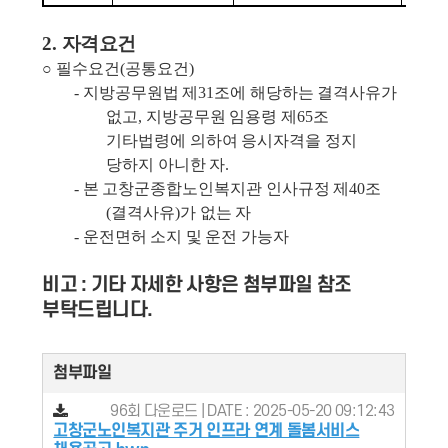
2.
자격요건
○
필수요건
(
공통요건
)
-
지방공무원법 제
31
조에 해당하는 결격사유가
없고
,
지방공무원 임용령 제
65
조
기타법령에 의하여 응시자격을 정지
당하지 아니한 자
.
-
본 고창군종합노인복지관 인사규정 제
40
조
(
결격사유
)
가 없는 자
-
운전면허 소지 및 운전 가능자
비고 : 기타 자세한 사항은 첨부파일 참조
부탁드립니다.
첨부파일
96회 다운로드 | DATE : 2025-05-20 09:12:43
고창군노인복지관 주거 인프라 연계 돌봄서비스