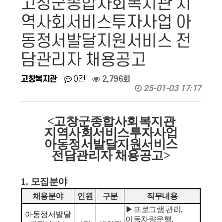
고창군종합사회복지관 지
역사회서비스투자사업 아
동정서발달지원서비스 전
담관리자 채용공고
고창복지관
0건
2,796회
25-01-03 17:17
<
고창군종합사회복지관
지역사회서비스투자사업
아동정서발달지원서비스
전담관리자 채용공고
>
1.
모집분야
채용분야
인원
구분
직무내용
▶
프로그램 관리
,
아동정서발달
이동차량운행
,