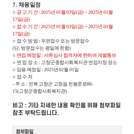
7.
채용일정
○
공 고 기 간
: 2025
년
01
월
03
일
(
금
) ~ 2025
년
01
월
17
일
(
금
)
○
접 수 기 간
: 2025
년
01
월
03
일
(
금
) ~ 2025
년
01
월
17
일
(
금
)
○
접 수 방 법
:
우편접수 또는 방문접수
(
단
,
방문접수는 평일에 한함
)
○
면접 예정일
:
서류심사 합격자에 한하여 개별통보
○
면 접 장 소
:
고창군종합사회복지관 면접지정 장소
○
임용 예정일
: 2025
년
02
월
01
일
○
접 수 처
-
주 소
:
전북 고창군 고창읍 전봉준로
88-
15(
고창군종합사회복지관
)
비고 : 기타 자세한 내용 확인을 위해 첨부파일
참조 부탁드립니다.
첨부파일