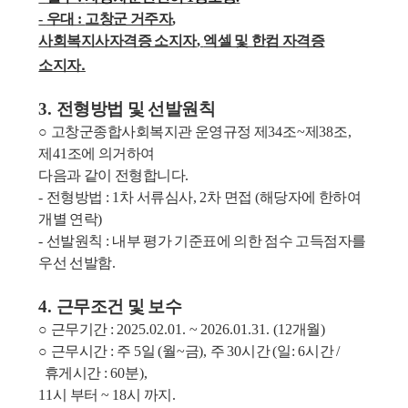
-
우대
:
고창군 거주자
,
사회복지사자격증 소지자
,
엑셀 및 한컴 자격증
소지자
.
3.
전형방법 및 선발원칙
○
고창군종합사회복지관 운영규정 제
34
조
~
제
38
조
,
제
41
조에 의거하여
다음과 같이 전형합니다
.
-
전형방법
: 1
차 서류심사
, 2
차 면접
(
해당자에 한하여
개별 연락
)
-
선발원칙
:
내부 평가 기준표에 의한 점수 고득점자를
우선 선발함
.
4.
근무조건 및 보수
○
근무기간
: 2025.02.01. ~ 2026.01.31. (12
개월
)
○
근무시간
:
주
5
일
(
월
~
금
),
주
30
시간
(
일
: 6
시간
/
휴게시간
: 60
분
),
11
시 부터
~ 18
시 까지
.