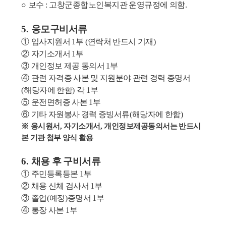
○
보수
:
고창군종합노인복지관 운영규정에 의함
.
5.
응모구비서류
①
입사지원서
1
부
(
연락처 반드시 기재
)
②
자기소개서
1
부
③
개인정보 제공 동의서
1
부
④
관련 자격증 사본 및 지원분야 관련 경력 증명서
(
해당자에 한함
)
각
1
부
⑤
운전면허증 사본
1
부
⑥
기타 자원봉사 경력 증빙서류
(
해당자에 한함
)
※
응시원서
,
자기소개서
,
개인정보제공동의서는 반드시
본 기관 첨부 양식 활용
6.
채용 후 구비서류
①
주민등록등본
1
부
②
채용 신체 검사서
1
부
③
졸업
(
예정
)
증명서
1
부
④
통장 사본
1
부