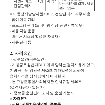
지원서비스
1
명
계약직
바우처카드결제
,
서류
전담관리자
관리 업무
○
아동정서발달지원서비스 전담관리자 직무 내용
-
참여 아동 관리
-
프로그램 관리
(
모니터링 상담
,
관련서류 업무
)
-
이동 차량 운행
-
바우처 시스템 활용
(
전자결재
)
-
서류 관리 등
2.
자격요건
○
필수요건
(
공통요건
)
-
지방공무원법 제
31
조에 해당하는 결격사유가 없고
,
지방공무원 임용령 제
65
조 기타법령에 의하여
응시자격을 정지 당하지 아니한 자
.
-
본 고창군종합사회복지관 인사규정 제
40
조
(
결격사유
)
가 없는 자
- 1
종보통 운전면허 소지 및 운전 가능자
○
자격요건
-
필수
:
자동차운전면허
1
종보통
.