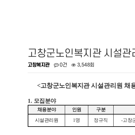
고창군노인복지관 시설관리
고창복지관
0건
3,548회
<
고창군노인복지관
시설관리원 채
1.
모집분야
채용분야
인원
구분
시설관리원
1
명
정규직
-
고창군