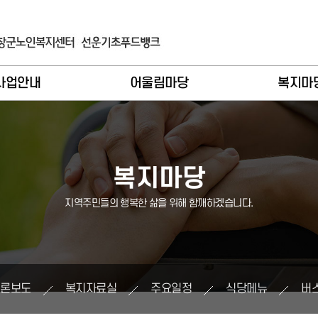
사업안내
어울림마당
복지마
입 및 이용안내
이달의활동
공지사
례관리기능
종합복지
언론보
복지마당
비스제공기능
노인복지
복지자료
지역주민들의 행복한 삶을 위해 함깨하겠습니다.
인복지사업
지역복지
주요일
역복지사업
장기요양
식당메
기요양사업
버스시간
언론보도
복지자료실
주요일정
식당메뉴
버
푸드뱅크
소식지