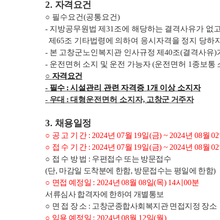
2.
자격요건
○
필수요건
(
공통요건
)
-
지방공무원법 제
31
조에 해당하는 결격사유가 없
제
65
조 기타법령에 의하여 응시자격을 정지 당하지
-
본 고창군노인복지관 인사규정 제
40
조
(
결격사유
)
- 운전면허 소지 및 운전 가능자 (운전면허 1종보통 
○
자격요건
-
필수
: 시설관리 관련 자격증 1개 이상 소지자
-
우대
: 대형운전면허 소지자,
고창군 거주자
3.
채용일정
○
공 고 기 간
: 2024
년
07
월
19
일
(
금
) ~ 2024
년
08
월
02
○
접 수 기 간
: 2024
년
07
월
19
일
(
금
) ~ 2024
년
08
월
02
○
접 수 방 법
:
우편접수 또는 방문접수
(
단
,
마감일 도착분에 한함
,
방문접수는 평일에 한함
)
○
면접 예정일
: 2024
년
08
월
08
일
(
목
) 14
시
00
분
서류심사 합격자에 한하여 개별통보
○
면 접 장 소
:
고창군종합사회복지관 면접지정 장소
○
임용 예정일
: 2024
년
08
월
12
일
(
월
)