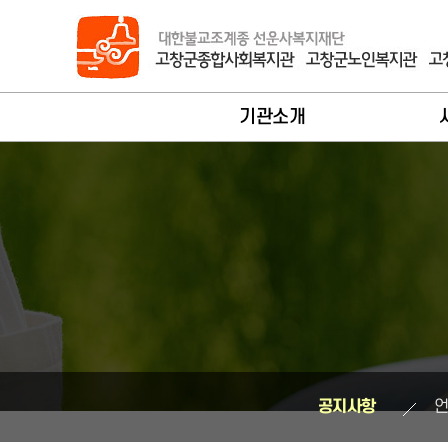
바로가기 메뉴
기관소개
법인대표인사말
회원가
관장인사말
사
기관개요
서
연혁
노
조직현황
지
시설안내
장
공지사항
찾아오시는길