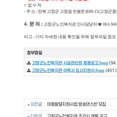
○
접 수 처
-
주 소
:
전북 고창군 고창읍 전봉준로
88-15(
고창군종
4.
문 의
:
고창군노인복지관 인사담당자
☎
063-560
비고 : 기타 자세한 내용 확인을 위해 첨부파일 참
첨부파일
고창군노인복지관 시설관리원 채용공고.hwp
(94.
고창군노인복지관 이력서 입사지원서.hwp
(461.
이전글
아동발달지원사업 방송댄스반 모집
다음글
고창군노인복지관 조리사 채용 공고