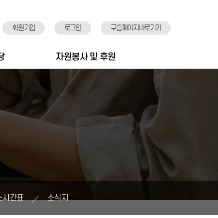
회원가입
로그인
구홈페이지바로가기
당
자원봉사 및 후원
항
자원봉사안내
도
자원봉사신청
실
후원안내
정
후원기관 소개
뉴
후원신청
표
스시간표
소식지