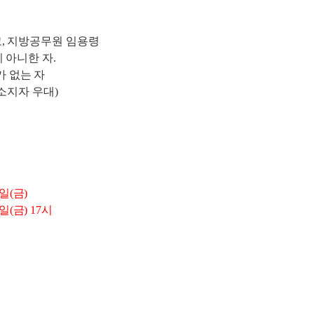
고
,
지방공무원 임용령
 아니한 자
.
가 없는 자
소지자 우대)
일
(
금
)
일
(
금
) 17
시