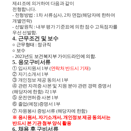
제
41
조에 의거하여 다음과 같이
전형합니다
.
-
전형방법
: 1
차 서류심사
, 2
차 면접
(
해당자에 한하여
개별연락
)
-
선발원칙
:
내부 평가 기준표에 의한 점수 고득점자를
우선 선발함
.
4.
근무조건 및 보수
○
근무형태
:
정규직
○
보수
- 2023
년도 보건복지부 가이드라인에 의함
.
5.
응모구비서류
①
입사지원서
1
부
(
연락처 반드시 기재
)
②
자기소개서
1
부
③
개인정보 제공 동의서
1
부
④
관련 자격증 사본 및 지원 분야 관련 경력 증명서
(
해당자에 한함
)
각
1
부
⑤
운전면허증 사본
1
부
⑥
졸업
(
예정
)
증명서
1
부
⑦
자원봉사 증빙서류
(
해당자에 한함
)
※
응시원서
,
자기소개서
,
개인정보 제공 동의서는
반드시 본 기관 첨부 양식 활용
6.
채용 후 구비서류