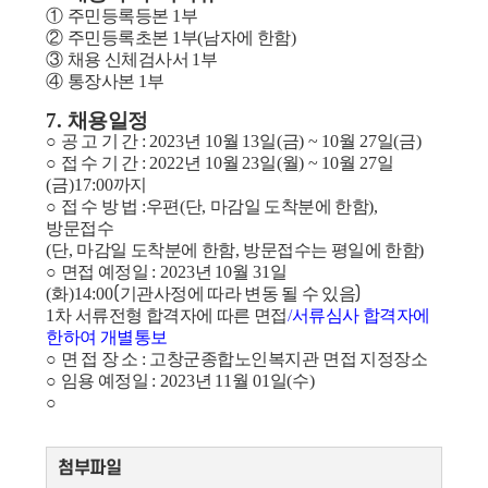
①
주민등록등본
1
부
②
주민등록초본
1
부
(
남자에 한함
)
③
채용 신체검사서
1
부
④
통장사본
1
부
7.
채용일정
○
공 고 기 간
: 2023
년
10
월
13
일
(
금
) ~ 10
월
27
일
(
금
)
○
접 수 기 간
: 2022
년
10
월
23
일
(
월
) ~ 10
월
27
일
(
금
)17:00
까지
○
접 수 방 법
:
우편
(
단
,
마감일 도착분에 한함
)
,
방문접수
(
단
,
마감일 도착분에 한함
,
방문접수는 평일에 한함
)
○
면접 예정일
: 2023
년
10
월
31
일
(
화
)14:00
(
기관사정에 따라 변동 될 수 있음
)
1
차 서류전형 합격자에 따른 면접
/
서류심사 합격자에
한하여 개별통보
○
면 접 장 소
:
고창군종합노인복지관
면접 지정장소
○
임용 예정일
: 2023
년
11
월
01
일
(
수
)
○
첨부파일