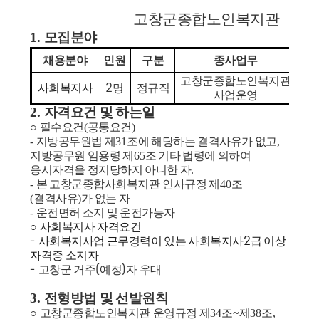
고창군종합노인복지관
1.
모집분야
채용분야
인원
구분
종사업무
고창군종합노인복지관
사회복지사
2
명
정규직
사업운영
2.
자격요건 및 하는일
○
필수요건
(
공통요건
)
-
지방공무원법 제
31
조에 해당하는 결격사유가 없고
,
지방공무원 임용령 제
65
조 기타 법령에 의하여
응시자격을 정지당하지 아니한 자
.
-
본
고창군종합사회복지관
인사규정 제
40
조
(
결격사유
)
가 없는 자
-
운전면허 소지 및 운전가능자
○
사회복지사 자격요건
-
사회복지사업 근무경력이 있는 사회복지사
2
급 이상
자격증 소지자
-
고창군 거주
(
예정
)
자 우대
3.
전형방법 및 선발원칙
○
고창군종합노인복지관
운영규정 제
34
조
~
제
38
조
,