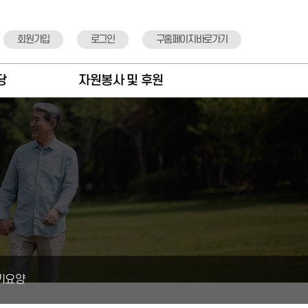
회원가입
로그인
구홈페이지바로가기
당
자원봉사 및 후원
항
자원봉사안내
도
자원봉사신청
실
후원안내
정
후원기관 소개
뉴
후원신청
표
기요양