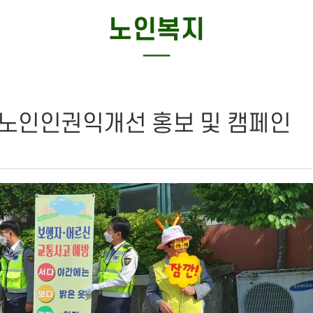
특화사업
노인복지
─
노인인권익개선 홍보 및 캠페인