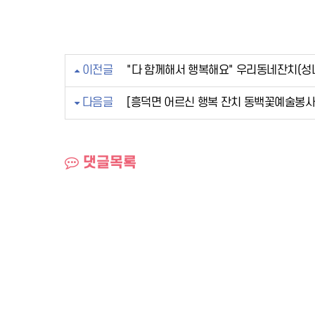
이전글
"다 함께해서 행복해요" 우리동네잔치(성
다음글
[흥덕면 어르신 행복 잔치 동백꽃예술봉사
댓글목록