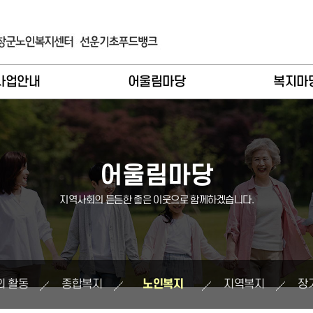
사업안내
어울림마당
복지마
입 및 이용안내
이달의활동
공지사
례관리기능
종합복지
언론보
어울림마당
비스제공기능
노인복지
복지자료
지역사회의 든든한 좋은 이웃으로 함께하겠습니다.
인복지사업
지역복지
주요일
역복지사업
장기요양
식당메
기요양사업
버스시간
의 활동
종합복지
노인복지
지역복지
장
푸드뱅크
소식지