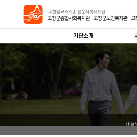
바로가기 메뉴
기관소개
법인대표인사말
회원가
관장인사말
사
기관개요
서
연혁
노
조직현황
지
시설안내
장
이달
찾아오시는길